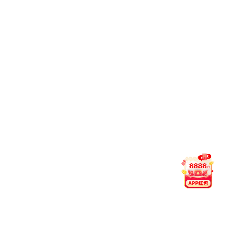
得到了强化。
这种深化不仅体现在理论层面，还直接影响到实战表
现。当队员们在场上执行某项策略时，他们能够迅速
做出判断与反应，而不是依赖于即兴发挥。这种预判
能力是通过持续学习与实践积累起来的，对于提升整
个团队竞技水准至关重要。
同时，在不断地总结和反思过程中，每名队员都意识
到了自身角色的重要性。他们明白单兵作战无法取得
胜利，唯有协同作业才能形成强大的合力。因此，这
种共同目标感也促进了整个团队向着一致方向努力，
为未来比赛打下坚实基础。
4、团队协作能力的提升