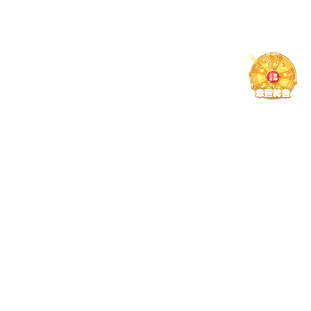
将所学知识运用到实际比赛中。此外，通过反复观看
关键片段，加深印象，有助于提高他们在比赛中的反
应速度及决策能力。
视频课程还提供了直观的数据支持，使得抽象概念变
得具体可视化。对于一些技术细节，如位置意识、跑
动路线等，通过视觉效果呈现，更容易让球员领悟并
掌握，从而促进个人与团队整体战斗力的发展。
3、战术理解的深化
国足集训期间，通过日常短会和视频课程，队员们对
球队整体战术有了更深入的理解。原本模糊不清或难
以捉摸的一些战术细节，现在变得更加明确。例如，
在进攻时如何配合跑位、传接球时需要注意的位置，
以及防守时如何进行有效拦截等，都通过系统化培训