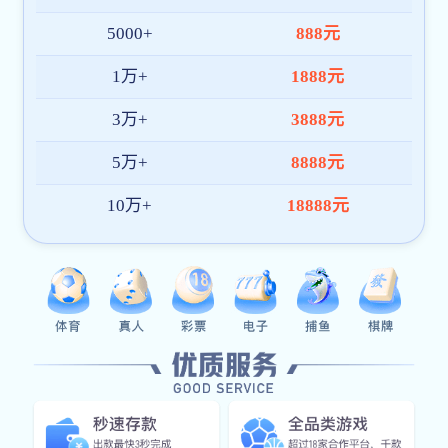
1、日常短会的重要性
国足教练组每日短会成为集训的重要组成部分，这些
短会旨在为球员提供一个集中讨论的平台。在这样的
会议上，教练可以及时传达战术意图，并对前一天训
练中的不足进行反馈。这样的交流方式使得每位球员
都能明确自己的任务，并且了解团队整体战略方向。
此外，通过短会，教练还能够根据每场比赛或训练中
出现的问题，对战术进行快速调整。这种灵活应变的
机制，不仅加强了队伍的适应能力，也让每位球员感
受到自己在团队中的重要性，激发了他们更大的参与
热情。
最后，短会为球队营造了一种良好的氛围，使球员们