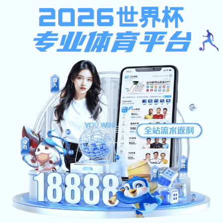
注册入口
全天更新 ·
hth体育
赛事实
时同步
无论您身在何处，
hth体育APP
为您带来高速、高
清、稳定的观赛体验。
下载客户端
网页端访问