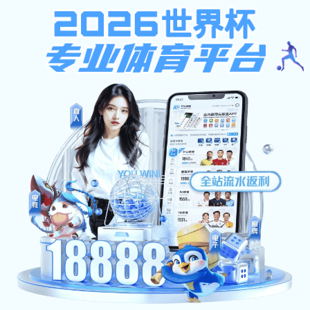
注册入口
全天更新 ·
hth体育
赛事实
时同步
无论您身在何处，
hth体育APP
为您带来高速、高
清、稳定的观赛体验。
下载客户端
网页端访问