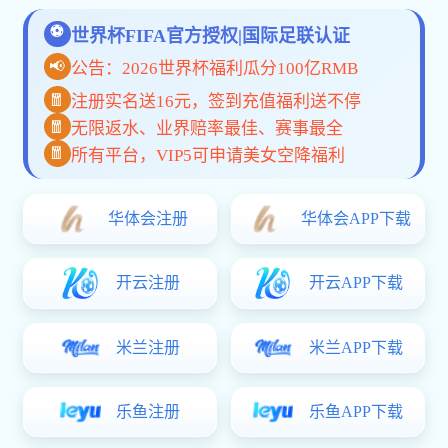
瓦兰谈大雪致灰熊比赛延期称可当
孟菲斯周末聚会