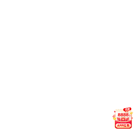
增强团队凝聚力，还能拓展个人资源。
举办聚会不仅仅是一种放松，更是一种建立联系和分
享经验的平台。在轻松愉快氛围中，各个成员之间能
够更加真诚地沟通，从而促进合作关系的发展。而对
于球迷而言，这也是一个参与其中，与偶像互动并分
享喜悦时刻的大好机会。
通过组织这样的聚会，不仅能够增进彼此间了解，还
能提升整个社区对球队支持度。当社区成员都参与其
中时，那种团结一致、共同发展的氛围无疑将推动球
队向更高目标迈进。因此，即使因大雪导致赛事延
误，也未必是坏事，它反而成为了一次难得的人际交
流机会。