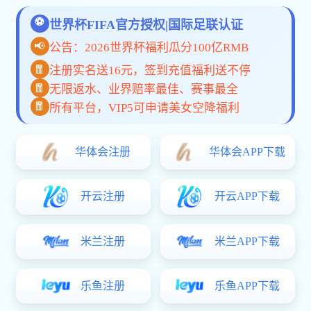
凯尔坚定信念现有阵容足够强大冬
窗不再引援